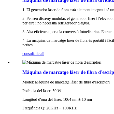
Màquina de marcatge làser de fibra dividid
1. El generador làser de fibra està altament integrat i té u
2. Pel seu disseny modular, el generador làser i l'elevad
per aire i no necessita refrigerador d'aigua.
3. Alta eficiència per a la conversió fotoelèctrica. Estru
4. La màquina de marcatge làser de fibra és portàtil i fàci
petites.
consulta
detall
Màquina de marcatge làser de fibra d'escrip
Model: Màquina de marcatge làser de fibra d'escriptori
Potència del làser: 50 W
Longitud d'ona del làser: 1064 nm ± 10 nm
Freqüència Q: 20KHz ~ 100KHz