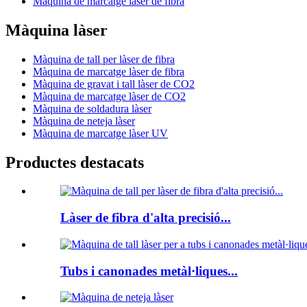
Màquina de marcatge làser de fibra
Màquina làser
Màquina de tall per làser de fibra
Màquina de marcatge làser de fibra
Màquina de gravat i tall làser de CO2
Màquina de marcatge làser de CO2
Màquina de soldadura làser
Màquina de neteja làser
Màquina de marcatge làser UV
Productes destacats
Làser de fibra d'alta precisió...
Tubs i canonades metàl·liques...