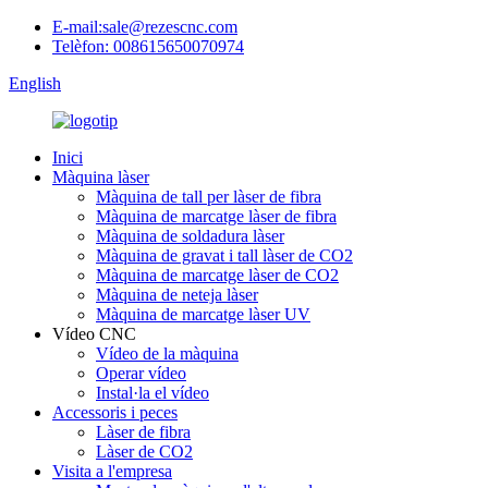
E-mail:sale@rezescnc.com
Telèfon: 008615650070974
English
Inici
Màquina làser
Màquina de tall per làser de fibra
Màquina de marcatge làser de fibra
Màquina de soldadura làser
Màquina de gravat i tall làser de CO2
Màquina de marcatge làser de CO2
Màquina de neteja làser
Màquina de marcatge làser UV
Vídeo CNC
Vídeo de la màquina
Operar vídeo
Instal·la el vídeo
Accessoris i peces
Làser de fibra
Làser de CO2
Visita a l'empresa